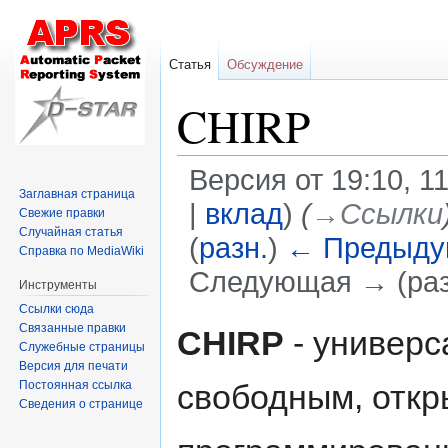
Статья
Обсуждение
CHIRP
Версия от 19:10, 1
Заглавная страница
|
вклад
)
(
→‎Ссылки
Свежие правки
Случайная статья
(
разн.
)
← Предыду
Справка по MediaWiki
Следующая → (раз
Инструменты
Ссылки сюда
Перейти
Перейти
Связанные правки
CHIRP
- универс
Служебные страницы
к
к
Версия для печати
навигации
поиску
Постоянная ссылка
свободным, отк
Сведения о странице