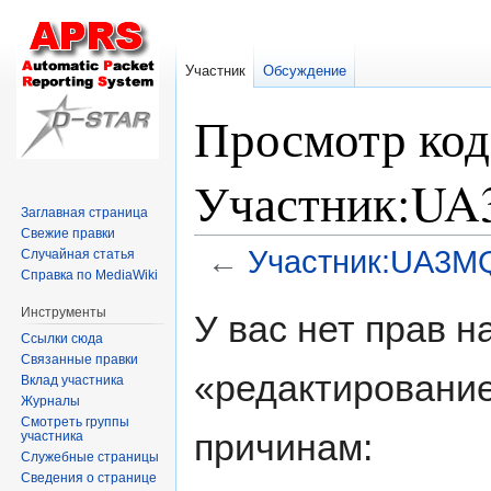
Участник
Обсуждение
Просмотр код
Участник:U
Заглавная страница
Свежие правки
←
Участник:UA3M
Случайная статья
Справка по MediaWiki
Перейти
Перейти
Инструменты
У вас нет прав 
к
к
Ссылки сюда
навигации
поиску
Связанные правки
«редактировани
Вклад участника
Журналы
Смотреть группы
причинам:
участника
Служебные страницы
Сведения о странице