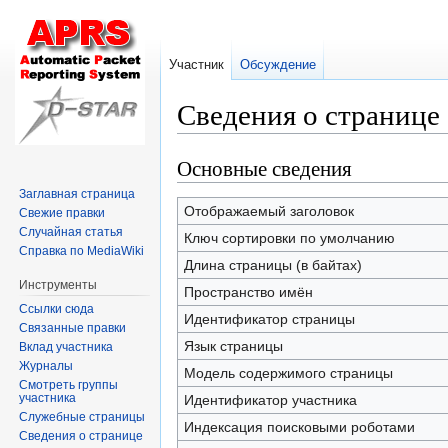
Участник
Обсуждение
Сведения о страниц
Основные сведения
Перейти
Перейти
к
к
Заглавная страница
навигации
поиску
Отображаемый заголовок
Свежие правки
Случайная статья
Ключ сортировки по умолчанию
Справка по MediaWiki
Длина страницы (в байтах)
Инструменты
Пространство имён
Ссылки сюда
Идентификатор страницы
Связанные правки
Язык страницы
Вклад участника
Журналы
Модель содержимого страницы
Смотреть группы
участника
Идентификатор участника
Служебные страницы
Индексация поисковыми роботами
Сведения о странице