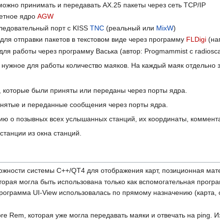
 можно принимать и передавать AX.25 пакеты через сеть TCP/IP
кетное ядро
AGW
следовательный порт с KISS
TNC
(реальный или
MixW
)
 для отправки пакетов в текстовом виде через программу
FLDigi
(на
для работы через программу Васька (автор: Progmammist с radiosca
нужное для работы количество маяков. На каждый маяк отдельно за
, которые были приняты или переданы через порты ядра.
нятые и переданные сообщения через порты ядра.
ю о позывных всех услышанных станций, их координаты, комментар
станции из окна станций.
ожности системы С++/QT4 для отображения карт, позиционная ма
которая могла быть использована только как вспомогательная прог
ограмма UI-View использовалась по прямому назначению (карта, о
re Rem, которая уже могла передавать маяки и отвечать на ping.