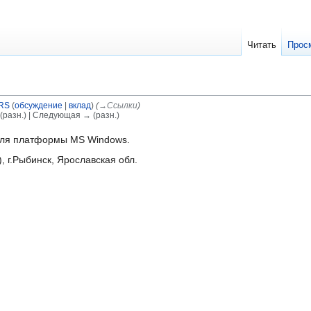
Читать
Прос
RS
(
обсуждение
|
вклад
)
(
→‎Ссылки
)
(разн.) | Следующая → (разн.)
 для платформы MS Windows.
), г.Рыбинск, Ярославская обл.