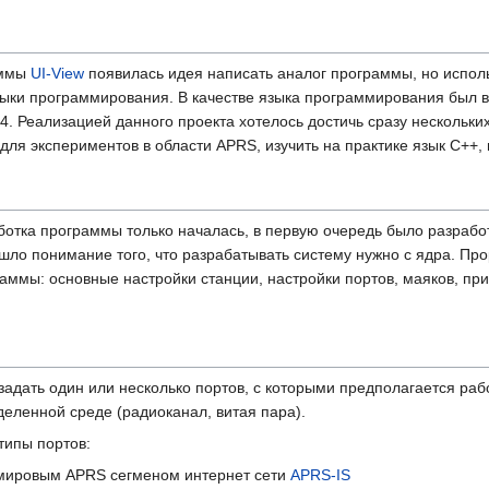
аммы
UI-View
появилась идея написать аналог программы, но испол
ыки программирования. В качестве языка программирования был 
 Реализацией данного проекта хотелось достичь сразу нескольких
для экспериментов в области APRS, изучить на практике язык С++
работка программы только началась, в первую очередь было разраб
ло понимание того, что разрабатывать систему нужно с ядра. Про
аммы: основные настройки станции, настройки портов, маяков, п
дать один или несколько портов, с которыми предполагается раб
еленной среде (радиоканал, витая пара).
ипы портов:
 с мировым APRS сегменом интернет сети
APRS-IS