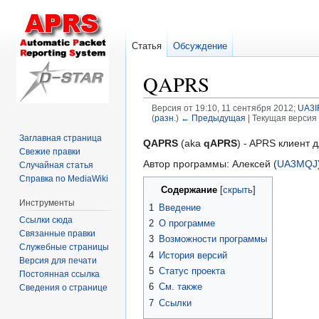
Статья
Обсуждение
QAPRS
Версия от 19:10, 11 сентября 2012;
UA3I
(
разн.
)
← Предыдущая
| Текущая версия 
Заглавная страница
Перейти
Перейти
QAPRS
(aka
qAPRS
) - APRS клиент
Свежие правки
к
к
Автор программы: Алексей (
UA3MQJ
Случайная статья
навигации
поиску
Справка по MediaWiki
Содержание
Инструменты
1
Введение
Ссылки сюда
2
О программе
Связанные правки
3
Возможности программы
Служебные страницы
4
История версий
Версия для печати
5
Статус проекта
Постоянная ссылка
6
См. также
Сведения о странице
7
Ссылки