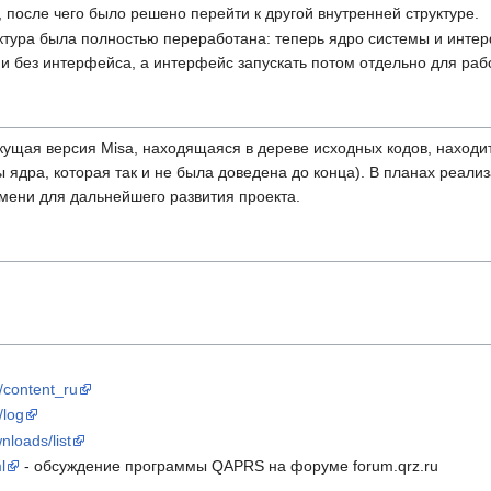
 после чего было решено перейти к другой внутренней структуре.
ктура была полностью переработана: теперь ядро системы и инте
 и без интерфейса, а интерфейс запускать потом отдельно для раб
кущая версия Misa, находящаяся в дереве исходных кодов, находи
 ядра, которая так и не была доведена до конца). В планах реализ
мени для дальнейшего развития проекта.
i/content_ru
/log
nloads/list
l
- обсуждение программы QAPRS на форуме forum.qrz.ru