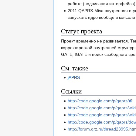
работе (подвисания интерфейса),
2011 QAPRS-Misa внутренняя сту
запускать ядро вообще в консоли
Статус проекта
Проект временно не развивается. Те
корректировкой внутренней структуры
GATE, IGATE и поиск свободного вре
См. также
jAPRS
Ссылки
http://code.google.com/p/qaprs/
http://code.google.com/p/qaprs/wik
http://code.google.com/p/qaprs/wiki
http://code.google.com/p/qaprs/dow
http://forum.qrz.ru/thread23995.htm