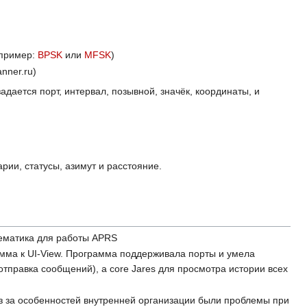
пример:
BPSK
или
MFSK
)
nner.ru)
дается порт, интервал, позывной, значёк, координаты, и
ии, статусы, азимут и расстояние.
тематика для работы APRS
рамма к UI-View. Программа поддерживала порты и умела
тправка сообщений), а core Jares для просмотра истории всех
 Из за особенностей внутренней организации были проблемы при